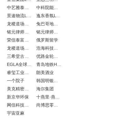
中艺雅泰外贸网站建设
中科院能源所网站建设
景速物流LOGO设计
逸东香氛LOGO设计
龙稷道场农副产品网站建设
兔巴哥地产网站建设
铭元律师事务所LOGO设计
铭元律师事务所网站建设
荣信泰富金融LOGO设计
俄罗斯留学
龙稷道场响水大米
浩海科技网站建设
三希堂古玩网站建设
优路金轮胎VI设计
EGLA全球律所联盟网站建设
青岛地铁H5特效设计
睿玺工业外贸网站建设
朗美酒业
一个院子
韩国明银堂银壶
美克精密机械
海尔集团
新京华环保
十燕里·燕窝品牌LOGO设计
网信科技网站建设
尚博思零售软件
宇宙亚麻