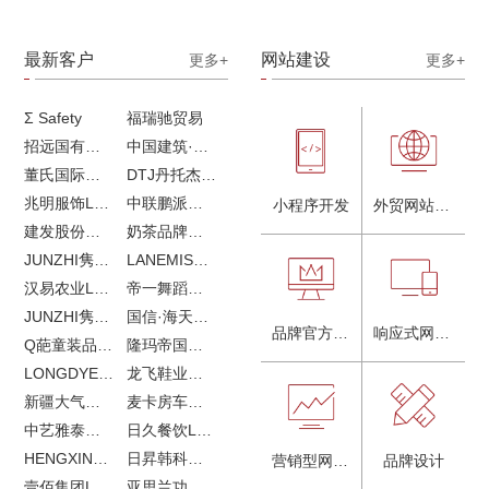
最新客户
网站建设
更多+
更多+
Σ Safety
福瑞驰贸易
招远国有独资企业
中国建筑·画册策划设计
董氏国际海洋可持续发展研究中心
DTJ丹托杰品牌升级
兆明服饰LOGO设计&画册设计&网站建设
中联鹏派品牌设计&网站建设
小程序开发
外贸网站建设
建发股份品牌全案服务
奶茶品牌《郭小姐的茶》全新视觉｜每天一杯好茶
JUNZHI隽致高奢女鞋
LANEMIS莱恩米品牌全案服务
汉易农业LOGO设计
帝一舞蹈品牌VI设计
JUNZHI隽致高奢女鞋
国信·海天中心
品牌官方网站建设
响应式网站建设
Q葩童装品牌LOGO设计
隆玛帝国马术俱乐部vi设计
LONGDYES国际贸易
龙飞鞋业外贸网站建设
新疆大气污染防治企业vi设计
麦卡房车青岛网站建设
中艺雅泰外贸LOGO设计
日久餐饮LOGO设计
HENGXIN恒信企业全案设计
日昇韩科肥料公司LOGO设计
营销型网站建设
品牌设计
壹佰集团LOGO设计
亚思兰功能陶瓷科技网站建设