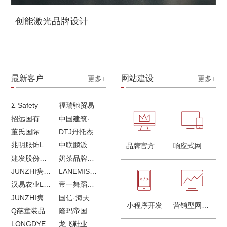
创能激光品牌设计
最新客户
网站建设
更多+
更多+
Σ Safety
福瑞驰贸易
招远国有独资企业
中国建筑·画册策划设计
董氏国际海洋可持续发展研究中心
DTJ丹托杰品牌升级
兆明服饰LOGO设计&画册设计&网站建设
中联鹏派品牌设计&网站建设
品牌官方网站建设
响应式网站建设
建发股份品牌全案服务
奶茶品牌《郭小姐的茶》全新视觉｜每天一杯好茶
JUNZHI隽致高奢女鞋
LANEMIS莱恩米品牌全案服务
汉易农业LOGO设计
帝一舞蹈品牌VI设计
JUNZHI隽致高奢女鞋
国信·海天中心
小程序开发
营销型网站建设
Q葩童装品牌LOGO设计
隆玛帝国马术俱乐部vi设计
LONGDYES国际贸易
龙飞鞋业外贸网站建设