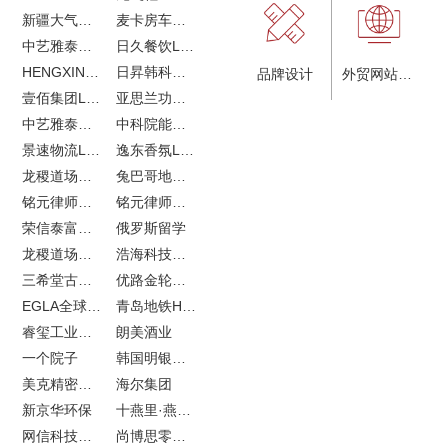
新疆大气污染防治企业vi设计
麦卡房车青岛网站建设
中艺雅泰外贸LOGO设计
日久餐饮LOGO设计
HENGXIN恒信企业全案设计
日昇韩科肥料公司LOGO设计
品牌设计
外贸网站建设
壹佰集团LOGO设计
亚思兰功能陶瓷科技网站建设
中艺雅泰外贸网站建设
中科院能源所网站建设
景速物流LOGO设计
逸东香氛LOGO设计
龙稷道场农副产品网站建设
兔巴哥地产网站建设
铭元律师事务所LOGO设计
铭元律师事务所网站建设
荣信泰富金融LOGO设计
俄罗斯留学
龙稷道场响水大米
浩海科技网站建设
三希堂古玩网站建设
优路金轮胎VI设计
EGLA全球律所联盟网站建设
青岛地铁H5特效设计
睿玺工业外贸网站建设
朗美酒业
一个院子
韩国明银堂银壶
美克精密机械
海尔集团
新京华环保
十燕里·燕窝品牌LOGO设计
网信科技网站建设
尚博思零售软件