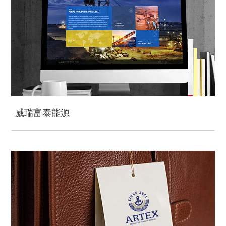
威瑞富泰能源