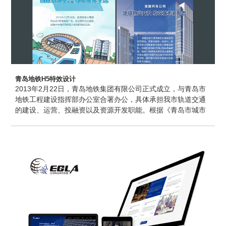
青岛地铁H5特效设计
2013年2月22日，青岛地铁集团有限公司正式成立，与青岛市
地铁工程建设指挥部办公室合署办公，具体承担我市轨道交通
的建设、运营、投融资以及资源开发职能。根据《青岛市城市
轨道交通线网规划（2015年）》，远景年线网由18条线路（含
两条支线）、400余个站组成，总投资4000多亿元，全长838
公里，即“18448”工程，城市轨道交通发展规划中心城区800米
半径站点覆盖率将达到80%，在全国处于领先地位。目前，国
家共批复我市城市轨道交通9条线路，包括地铁1、2、3、4、
6、7、8、11、13号线，总长359公里。其中，3号线全线于
2016年12月开通试运营，2号线东段于2017年12月开通试运
营。1、2（西段）、4、8、11、13号线6条线同时在建。未
来，我们将认真贯彻落实十九大精神，持续推进我市城市轨道
交通建设。至2021年底，实现地铁通车达到300多公里，构筑