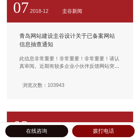
07
2018-12
圭谷新闻
青岛网站建设圭谷设计关于已备案网站
信息抽查通知
此信息非常重要！非常重要！非常重要！请认
真审阅。近期有较多企业小伙伴反馈网站突然
一下子无法访问，打开网址呈现网站未备案的
情况。想必这时您应该非常着急，是因为近期
浏览次数：103943
山东管局正在全面核查备案信息，查询到您没
有按要求进行整改，导致网站被审核人员关
停，现在需要重新操作备案网站才能正常访
问。...
02
2019-01
圭谷新闻
在线咨询
拨打电话