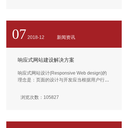
计品牌历久弥新的秘诀,也是我们的准则,圭谷
设计着迷于艺术与商业碰撞出的火花…...
07
2018-12
新闻资讯
响应式网站建设解决方案
响应式网站设计(Responsive Web design)的
理念是：页面的设计与开发应当根据用户行为
以及设备环境(系统平台、屏幕尺寸、屏幕定
向等)进行相应的响应和调整。具体的实践方
浏览次数：105827
式由多方面组成，包括弹性网格和布局、图
片、CSS media query的使用等。无论用户正
在使用笔记本还是iPad，我们的页面都应该能
够自动切换分辨率…...