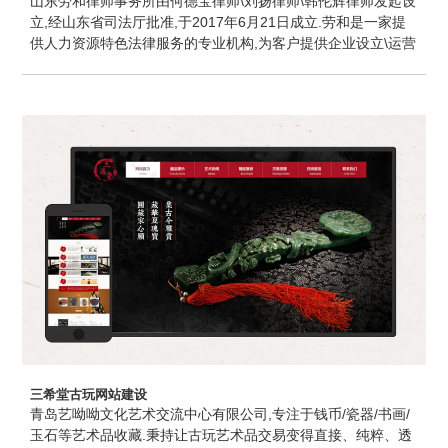
山东劳和律师事务所由何德宝律师\刘扬律师\韩伦辉律师发起设
立,经山东省司法厅批准,于2017年6月21日成立.劳和是一家提
供人力资源特色法律服务的专业机构,为客户提供企业设立\运营
\合并\分立\改制\裁员\搬迁\解散过程中的劳动法\公司法等一站
式综合服务是劳和的特色品牌服务.
三希堂古玩网站建设
青岛艺呦呦文化艺术交流中心有限公司,专注于钱币/瓷器/书画/
玉石等艺术品收藏.秉持让古玩艺术品交易变得直接、纯粹、透