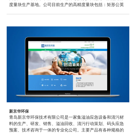
度量块生产基地。公司目前生产的高精度量块包括：矩形公英
制钢块规, 方形公英制钢块规。尺寸范围从0.5毫米一直到500
毫米。其中方形钢块规为国内唯一生产制造企业。公制方块规
更为国内首创。根据市场需求，公司在提供单件，套装块规的
同时，还提供间距规，千分尺校对专用块规和平晶。公司生产
的高精度英制块规，目前在美国同类产品的市场占有率已经达
到90%以上，居国内行业前列。2005年至今公司一直严格执行
美国ASME和德国DIN块规标准，引领国内高精度量块先进水
平。
新京华环保
青岛新京华环保技术有限公司是一家集溢油应急设备和清污材
料的生产、研发、销售、溢油回收、清污行动策划、码头应急
预案、技术咨询于一体的专业化公司。主要产品有各种规格的