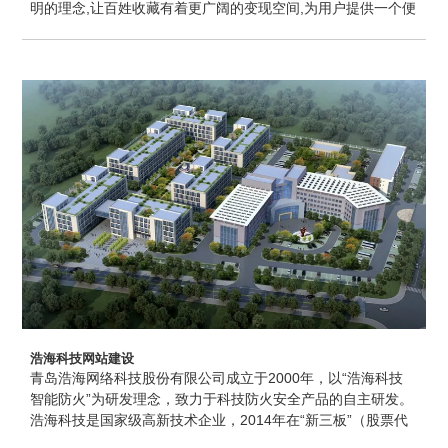
明的理念,让百姓收藏有着更广阔的变现空间,为用户提供一个便
捷权威的艺术品交易平台.买、卖双方可以通过展示平台,经过友
好协商洽谈,达成交易,省去不必要的中间环节,藏品出处、安全
有所保障.圭谷设计提供青岛网站建设、网站维护等服务.
浩海科技网站建设
青岛浩海网络科技股份有限公司成立于2000年，以“浩海科技
智能防火”为研发理念，致力于科技防火安全产品的自主研发。
浩海科技是国家级高新技术企业，2014年在“新三板”（股票代
码：430695）挂牌上市。公司立足于智慧城市、森林防火、边