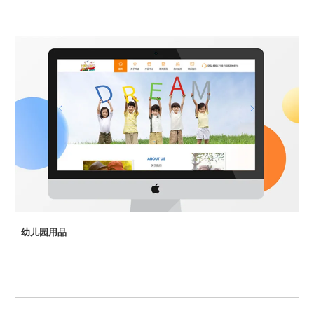
橡胶浮子式围油栏、橡胶充气式围油栏、PVC围油栏、吸油拖
栏、水体隔离软帘、吸油毡、消油剂，多种系列不同规格的收
油机等。
幼儿园用品