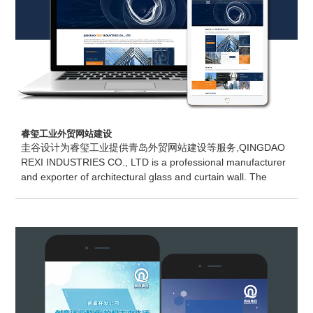
睿玺工业外贸网站建设
圭谷设计为睿玺工业提供青岛外贸网站建设等服务,QINGDAO
REXI INDUSTRIES CO., LTD is a professional manufacturer
and exporter of architectural glass and curtain wall. The
company was established in 2005. After more than ten years
of development, it has become a leading company of
comprehensive function of production, research and
development, design, installation and construction in the
China glass industry. We are dedicat