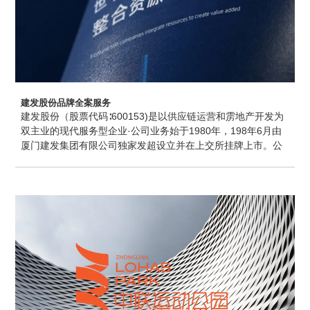
建发股份品牌全案服务
建发股份（股票代码∶600153)是以供应链运营和雳地产开发为
双主业的现代服务型企业·公司业务始于1980年，198年6月由
厦门建发集团有限公司独家发超设立并在上交所挂牌上市。公
司上市以来连续多年高速发展﹐营业收入·净利润·净资产等主
要财务指标以年均接近30%的速度增长·2020年﹔公司实现营业
收入4329.49亿元人民币，税后净利润831.2亿元人民币·至
2020年末﹐公司总资产达到3,871.57亿元人民币﹐净资产达到
860.58亿元人民币·